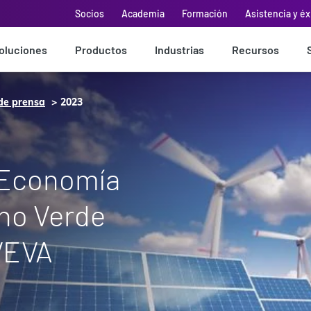
Socios
Academia
Formación
Asistencia y éx
oluciones
Productos
Industrias
Recursos
de prensa
2023
 Economía
eno Verde
VEVA