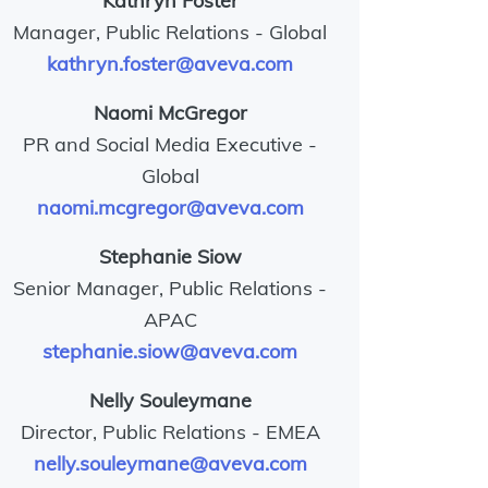
Kathryn Foster
Manager, Public Relations - Global
kathryn.foster@aveva.com
Naomi McGregor
PR and Social Media Executive -
Global
naomi.mcgregor@aveva.com
Stephanie Siow
Senior Manager, Public Relations -
APAC
stephanie.siow@aveva.com
Nelly Souleymane
Director, Public Relations - EMEA
nelly.souleymane@aveva.com