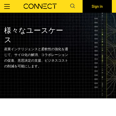
Sign in
様々なユースケー
ス
産業インテリジェンスと柔軟性の強化を通
じて、サイロ化の解消、コラボレーション
の促進、意思決定の支援、ビジネスコスト
の削減を可能にします。