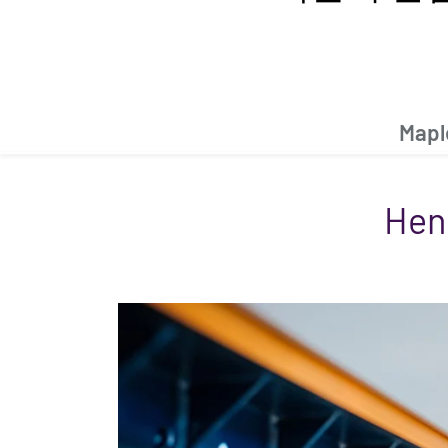
Mapl
He