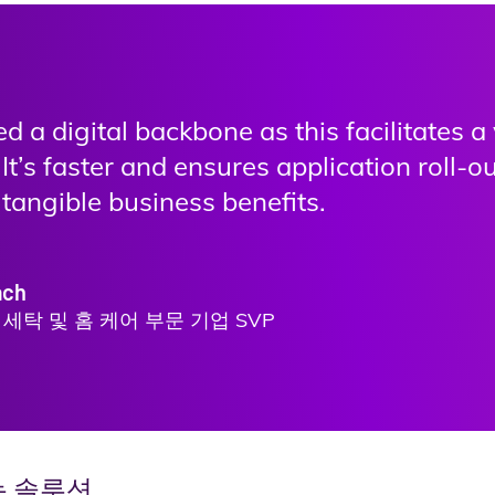
 a digital backbone as this facilitates a 
It’s faster and ensures application roll-ou
tangible business benefits.
ach
세탁 및 홈 케어 부문 기업 SVP
는 솔루션