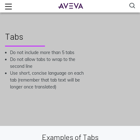
Tabs
Do not include more than 5 tabs
Do not allow tabs to wrap to the
second line
Use short, concise language on each
tab (remember that tab text will be
longer once translated)
Examples of Tabs