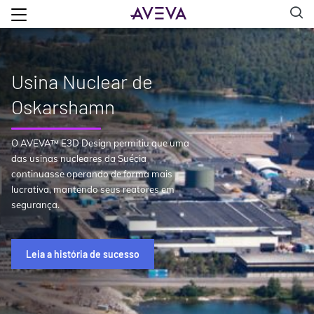
Usina Nuclear de
Oskarshamn
O AVEVA™ E3D Design permitiu que uma
das usinas nucleares da Suécia
continuasse operando de forma mais
lucrativa, mantendo seus reatores em
segurança.
Leia a história de sucesso