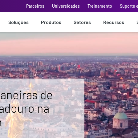
Parceiros
Universidades
Treinamento
Suporte 
Soluções
Produtos
Setores
Recursos
aneiras de
radouro na
n