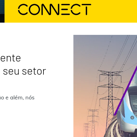
gente
 seu setor
ão e além, nós