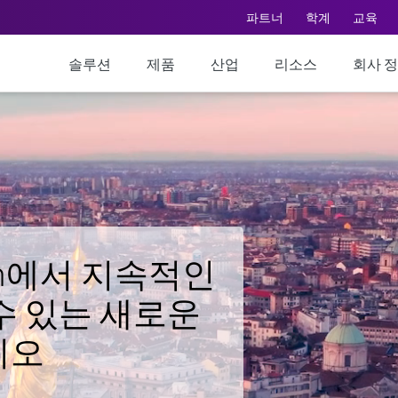
파트너
학계
교육
솔루션
제품
산업
리소스
회사 
ilan에서 지속적인
수 있는 새로운
시오