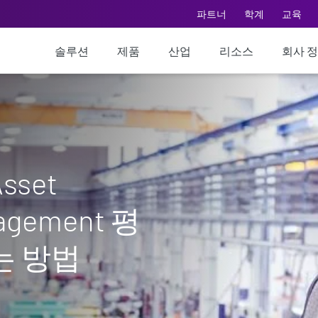
파트너
학계
교육
솔루션
제품
산업
리소스
회사 
set
agement 평
는 방법