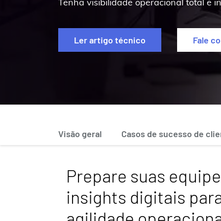
Tenha visibilidade operacional total e i
Ler artigo técnico
Fale c
Visão geral
Casos de sucesso de cli
Prepare suas equip
insights digitais par
agilidade operaciona