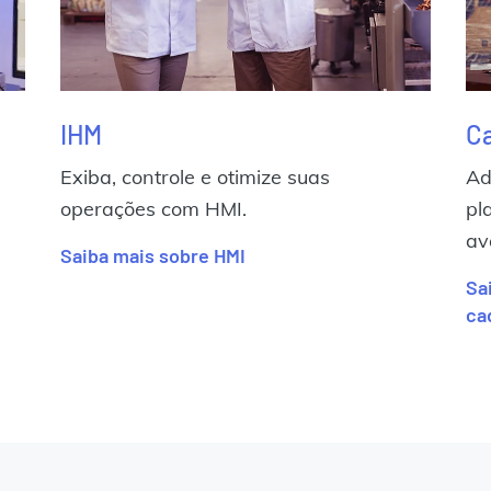
IHM
Ca
Exiba, controle e otimize suas
Ad
operações com HMI.
pl
av
Saiba mais sobre HMI
Sa
ca