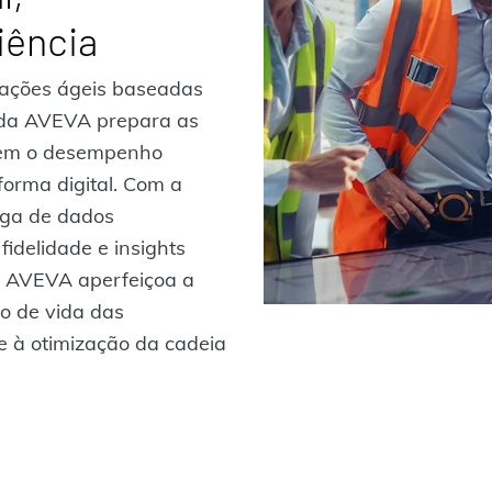
iência
rações ágeis baseadas
 da AVEVA prepara as
irem o desempenho
orma digital. Com a
ega de dados
fidelidade e insights
a AVEVA aperfeiçoa a
clo de vida das
e à otimização da cadeia