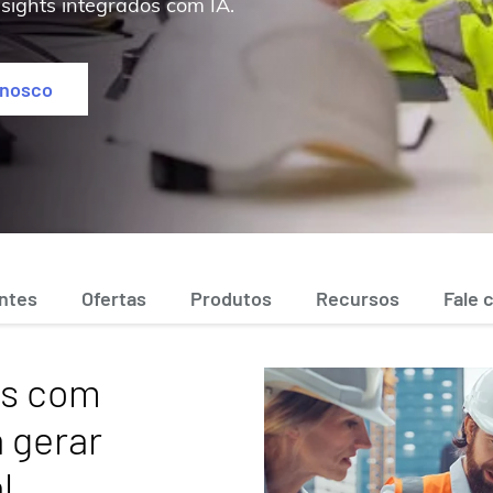
nsights integrados com IA.
onosco
entes
Ofertas
Produtos
Recursos
Fale 
es com
a gerar
l,