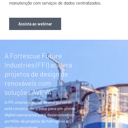
manutenção com serviços de dados centralizados.
Assista ao webinar
A Fortescue Future
Industries (FFI) acelera
projetos de design de
renováveis com
soluções AVEVA
A FFI, empresa global de energia verde,
está construindo a base para um gêmeo
digital operacional para desenvolver um
portfólio de projetos de hidrogênio e
amônia renováveis.