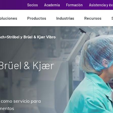
Socios
Academia
Formación
Asistencia y éx
oluciones
Productos
Industrias
Recursos
ch+Ströbel y Brüel & Kjær Vibro
Brüel & Kjær
 como servicio para
amentos