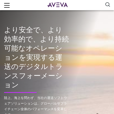
より安全で、より
効率的で、より持続
可能なオペレーシ
ョンを実現する運
送のデジタルトラ
ンスフォーメーシ
ョン
陸上、海上を問わず、当社の運送ソフトウ
ェアソリューションは、グローバルサプラ
イチェーン全体のパフォーマンスを変革し