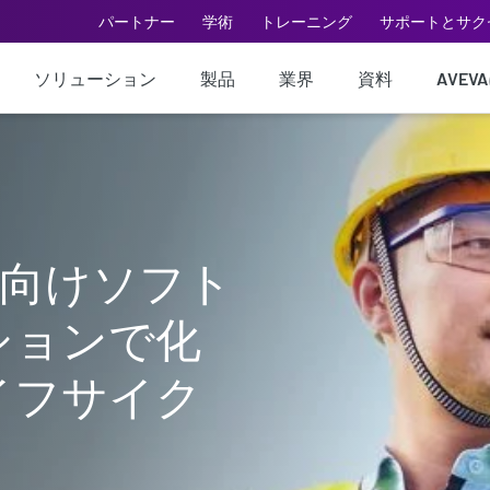
パートナー
学術
トレーニング
サポートとサク
ソリューション
製品
業界
資料
AVEV
界向けソフト
ションで化
イフサイク