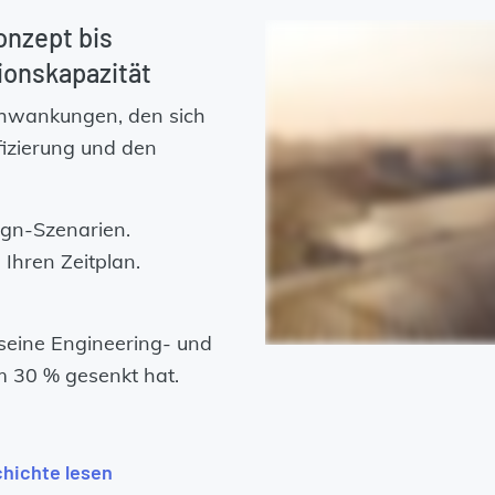
onzept bis
ionskapazität
hwankungen, den sich
izierung und den
gn-Szenarien.
 Ihren Zeitplan.
.
seine Engineering- und
m 30 % gesenkt hat.
hichte lesen