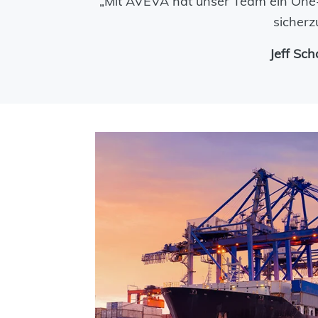
„Mit AVEVA hat unser Team ein One-T
sicherz
Jeff Sc