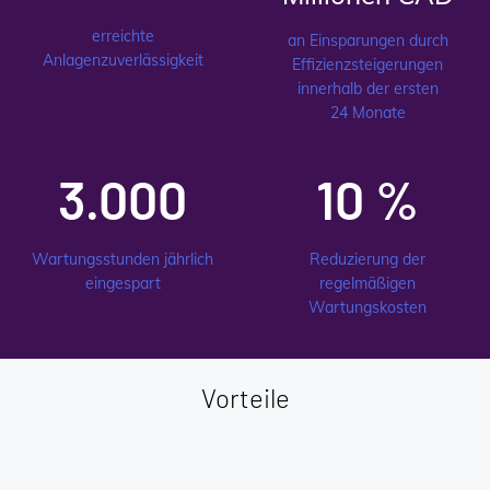
erreichte
an Einsparungen durch
Anlagenzuverlässigkeit
Effizienzsteigerungen
innerhalb der ersten
24 Monate
3.000
10 %
Wartungsstunden jährlich
Reduzierung der
eingespart
regelmäßigen
Wartungskosten
Vorteile