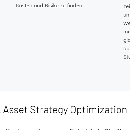
Kosten und Risiko zu finden.
ze
un
we
me
gle
au
St
 Asset Strategy Optimization