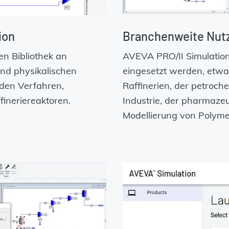
ion
Branchenweite Nut
en Bibliothek an
AVEVA PRO/II Simulation
d physikalischen
eingesetzt werden, etwa 
den Verfahren,
Raffinerien, der petroch
ffineriereaktoren.
Industrie, der pharmazeu
Modellierung von Polym