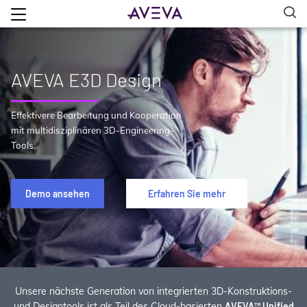
AVEVA E3D Design
Effektivere Bearbeitung und Kooperation
mit multidisziplinären 3D-Engineering-
Tools.
Demo ansehen
Erfahren Sie mehr
Unsere nächste Generation von integrierten 3D-Konstruktions-
und Designtools ist als Teil des Cloud-basierten
AVEVA™ Unified