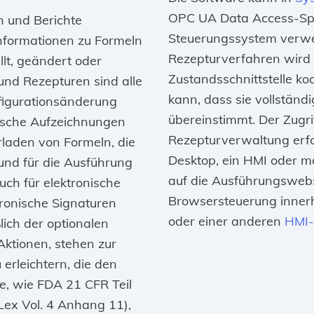
OPC UA Data Access-Spez
 und Berichte
Steuerungssystem verw
Informationen zu Formeln
Rezepturverfahren wird
llt, geändert oder
Zustandsschnittstelle koo
und Rezepturen sind alle
kann, dass sie vollstän
nfigurationsänderung
übereinstimmt. Der Zugri
ische Aufzeichnungen
Rezepturverwaltung erf
laden von Formeln, die
Desktop, ein HMI oder m
und für die Ausführung
auf die Ausführungswebs
uch für elektronische
Browsersteuerung innerh
tronische Signaturen
oder einer anderen
HMI-
ßlich der optionalen
ktionen, stehen zur
erleichtern, die den
ie, wie FDA 21 CFR Teil
Lex Vol. 4 Anhang 11),