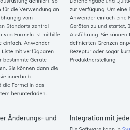
usrüstung definiert, so
Dateneingabe und Quitti
en für die Verwendung an
zur Verfügung. Um eine 
abhängig vom
Anwender einfach eine 
en Standorts zentral
Geräten zu und startet, 
von Formeln ist mithilfe
Ausführung. Sie können
e einfach. Anwender
definierten Grenzen anp
 Liste mit verfügbaren
Rezeptur oder sogar kur
r bestimmte Geräte
Produktherstellung.
en. Sie können dann die
sie innerhalb
die Formel in das
tem herunterladen.
der Änderungs‑ und
Integration mit je
Die Software kann in
Sy