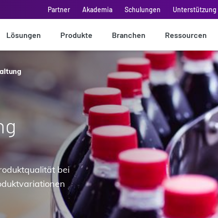
Partner
Akademia
Schulungen
Unterstützung 
Lösungen
Produkte
Branchen
Ressourcen
altung
ng
roduktqualität bei
oduktvariationen