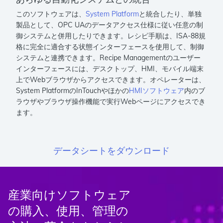
このソフトウェアは、
System Platform
と統合したり、単独
製品として、OPC UAのデータアクセス仕様に従い任意の制
御システムと併用したりできます。レシピ手順は、ISA-88規
格に完全に適合する状態インターフェースを使用して、制御
システムと連携できます。Recipe Managementのユーザー
インターフェースには、デスクトップ、HMI、モバイル端末
上でWebブラウザからアクセスできます。オペレーターは、
System PlatformのInTouchやほかの
HMIソフトウェア
内のブ
ラウザやブラウザ操作機能で実行Webページにアクセスでき
ます。
データシートをダウンロード
産業向けソフトウェア
の購入、使用、管理の