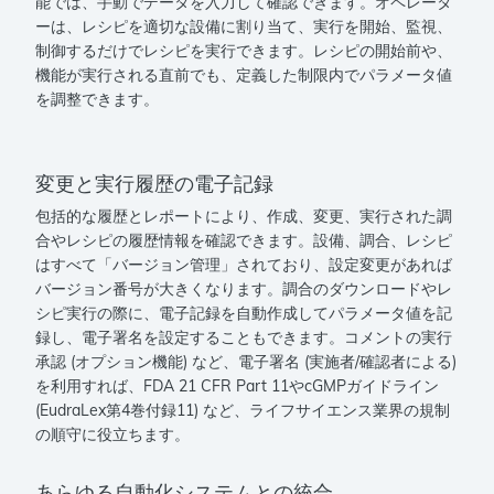
能では、手動でデータを入力して確認できます。オペレータ
ーは、レシピを適切な設備に割り当て、実行を開始、監視、
制御するだけでレシピを実行できます。レシピの開始前や、
機能が実行される直前でも、定義した制限内でパラメータ値
を調整できます。
変更と実行履歴の電子記録
包括的な履歴とレポートにより、作成、変更、実行された調
合やレシピの履歴情報を確認できます。設備、調合、レシピ
はすべて「バージョン管理」されており、設定変更があれば
バージョン番号が大きくなります。調合のダウンロードやレ
シピ実行の際に、電子記録を自動作成してパラメータ値を記
録し、電子署名を設定することもできます。コメントの実行
承認 (オプション機能) など、電子署名 (実施者/確認者による)
を利用すれば、FDA 21 CFR Part 11やcGMPガイドライン
(EudraLex第4巻付録11) など、ライフサイエンス業界の規制
の順守に役立ちます。
あらゆる自動化システムとの統合