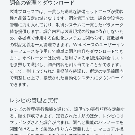
調合の管理とダウンロード
製造プロセスでは、一貫した迅速な設備セットアップが柔軟
性と品質安定の鍵となります。調合管理では、調合や設備の
管理に力を入れており、制御システムに一貫したパラメータ
値を提供します。調合内容は製造現場の設備に依存しないた
め、各拠点で使用する自動化システムに関わらず、複数拠点
の製品定義を一元管理できます。Webベースのユーザーイン
ターフェースを使用して簡単に調合内容をダウンロードでき
ます。オペレーターは設備に使用できる承認済み調合リスト
を参照して選択し、調合内容を割り当てることができます。
そして、割り当てられた目標値を確認し、所定の制限範囲内
で調整した上で、接続された自動化システムにダウンロード
できます。
レシピの管理と実行
レシピの管理/実行機能を通じて、設備での実行順序を定義す
る手順を作成できます。定義された手順のほか、レシピには
マッピングされた調合が含まれ、調合と機能のパラメータを
関連付けることで製品の作り方を定義します。マニュアル機