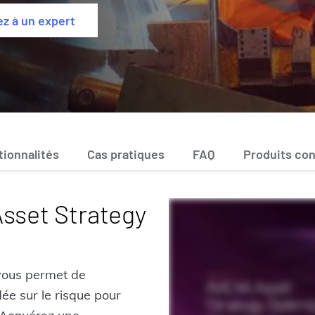
ez à un expert
tionnalités
Cas pratiques
FAQ
Produits co
Asset Strategy
vous permet de
ée sur le risque pour