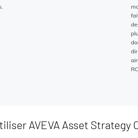
s.
mo
fa
de
pl
do
di
ai
RC
liser AVEVA Asset Strategy 