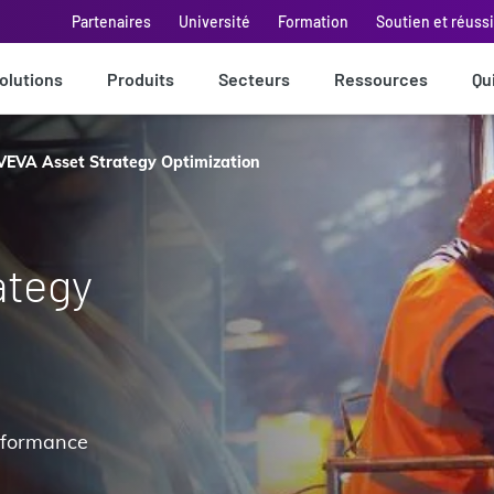
Partenaires
Université
Formation
Soutien et réuss
olutions
Produits
Secteurs
Ressources
Qu
VEVA Asset Strategy Optimization
ategy
erformance