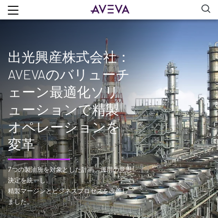
出光興産株式会社：
AVEVAのバリューチ
ェーン最適化ソリ
ューションで精製
オペレーションを
変革
7つの製油所を対象とした計画、運用の意思
決定を統一し、
精製マージンとビジネスプロセスを改善し
ました。