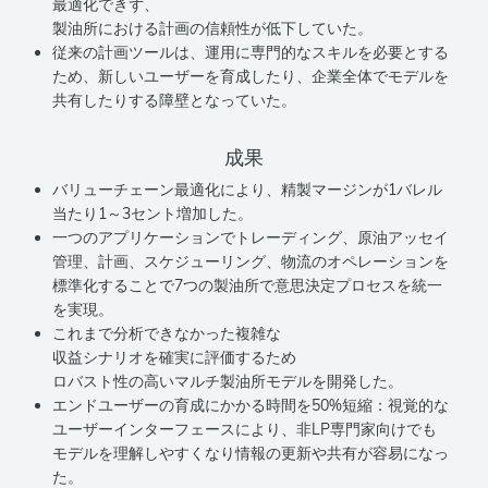
最適化できず、
製油所における計画の信頼性が低下していた。
従来の計画ツールは、運用に専門的なスキルを必要とする
ため、新しいユーザーを育成したり、企業全体でモデルを
共有したりする障壁となっていた。
成果
バリューチェーン最適化により、精製マージンが1バレル
当たり1～3セント増加した。
一つのアプリケーションでトレーディング、原油アッセイ
管理、計画、スケジューリング、物流のオペレーションを
標準化することで7つの製油所で意思決定プロセスを統一
を実現。
これまで分析できなかった複雑な
収益シナリオを確実に評価するため
ロバスト性の高いマルチ製油所モデルを開発した。
エンドユーザーの育成にかかる時間を50%短縮：視覚的な
ユーザーインターフェースにより、非LP専門家向けでも
モデルを理解しやすくなり情報の更新や共有が容易になっ
た。