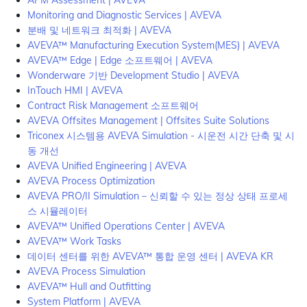
APM Assessment | AVEVA
Monitoring and Diagnostic Services | AVEVA
분배 및 네트워크 최적화 | AVEVA
AVEVA™ Manufacturing Execution System(MES) | AVEVA
AVEVA™ Edge | Edge 소프트웨어 | AVEVA
Wonderware 기반 Development Studio | AVEVA
InTouch HMI | AVEVA
Contract Risk Management 소프트웨어
AVEVA Offsites Management | Offsites Suite Solutions
Triconex 시스템용 AVEVA Simulation - 시운전 시간 단축 및 시
동 개선
AVEVA Unified Engineering | AVEVA
AVEVA Process Optimization
AVEVA PRO/II Simulation – 신뢰할 수 있는 정상 상태 프로세
스 시뮬레이터
AVEVA™ Unified Operations Center | AVEVA
AVEVA™ Work Tasks
데이터 센터를 위한 AVEVA™ 통합 운영 센터 | AVEVA KR
AVEVA Process Simulation
AVEVA™ Hull and Outfitting
System Platform | AVEVA