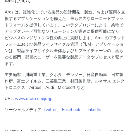
Aras について
Aras は、複雑化している製品の設計開発、製造、および運用を支
援するアプリケーションを備えた、最も強力なローコードプラッ
トフォームを提供しています。このテクノロジーにより、柔軟で
アップグレード可能なソリューションが迅速に提供可能になり、
ビジネスのレジリエンス性の向上に貢献します。Aras のプラット
フォームおよび製品ライフサイクル管理（PLM）アプリケーショ
ンは、製品ライフサイクル全体およびサプライチェーンの、あら
ゆる部門・部署のユーザーを重要な製品データやプロセスと繋ぎ
ます。
主要顧客：川崎重工業、クボタ、デンソー、日産自動車、⽇⽴製
作所、富士フイルム、三菱重工業、村田製作所、ルネサス エレク
トロニクス、Airbus、Audi、Microsoft など
URL:
www.aras.com/ja-jp
ソーシャルメディア:
Twitter
、
Facebook
、
LinkedIn