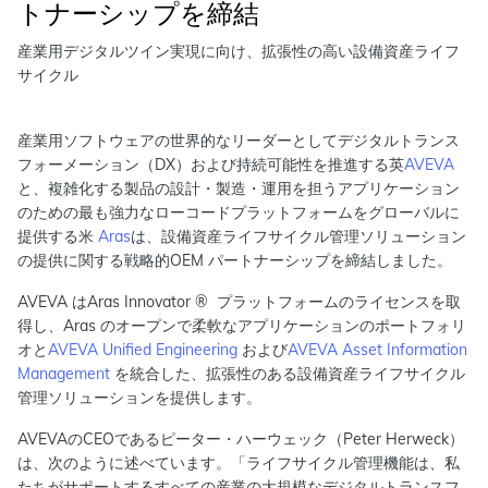
トナーシップを締結
産業用デジタルツイン実現に向け、拡張性の高い設備資産ライフ
サイクル
産業用ソフトウェアの世界的なリーダーとしてデジタルトランス
フォーメーション（DX）および持続可能性を推進する英
AVEVA
と、複雑化する製品の設計・製造・運用を担うアプリケーション
のための最も強力なローコードプラットフォームをグローバルに
提供する米
Aras
は、設備資産ライフサイクル管理ソリューション
の提供に関する戦略的OEM パートナーシップを締結しました。
AVEVA はAras Innovator ® プラットフォームのライセンスを取
得し、Aras のオープンで柔軟なアプリケーションのポートフォリ
オと
AVEVA Unified Engineering
および
AVEVA Asset Information
Management
を統合した、拡張性のある設備資産ライフサイクル
管理ソリューションを提供します。
AVEVAのCEOであるピーター・ハーウェック（Peter Herweck）
は、次のように述べています。「ライフサイクル管理機能は、私
たちがサポートするすべての産業の大規模なデジタルトランスフ