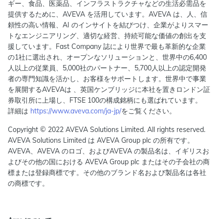
ギー、食品、医薬品、インフラストラクチャなどの生活必需品を
提供するために、AVEVA を活用しています。AVEVA は、人、信
頼性の高い情報、AI のインサイトを結びつけ、企業がよりスマー
トなエンジニアリング、適切な経営、持続可能な価値の創出を支
援しています。Fast Company 誌により世界で最も革新的な企業
の1社に選出され、オープンなソリューションと、世界中の6,400
人以上の従業員、5,000社のパートナー、5,700人以上の認定開発
者の専門知識を活かし、お客様をサポートします。世界中で事業
を展開するAVEVAは 、英国ケンブリッジに本社を置きロンドン証
券取引所に上場し、FTSE 100の構成銘柄にも選ばれています。
詳細は
https://www.aveva.com/ja-jp/
をご覧ください。
Copyright © 2022 AVEVA Solutions Limited. All rights reserved.
AVEVA Solutions Limited は AVEVA Group plc の所有です。
AVEVA、AVEVA のロゴ、およびAVEVA の製品名は、イギリスお
よびその他の国における AVEVA Group plc またはその子会社の商
標または登録商標です。その他のブランド名および製品名は各社
の商標です。