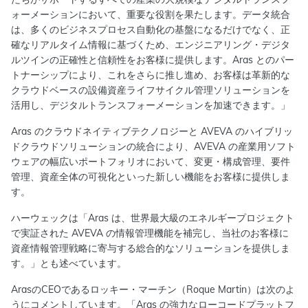
ォーメーションにおいて、重要な役割を果たします。データ統合
は、多くのビジネスプロセス自動化の基盤になるだけでなく、正
確なリアルタイム情報に基づくため、エンジニアリング・デジタ
ルツインの正確性と信頼性をお客様に提供します。Aras とのパー
トナーシップにより、これをさらに推し進め、お客様は革新的な
クラウドベースの設備資産ライフサイクル管理ソリューションを
活用し、デジタルトランスフォーメーションを加速できます。」
Aras のクラウドネイティブテクノロジーと AVEVA のハイブリッ
ドクラウドソリューションの統合により、AVEVA の産業用ソフト
ウェアの幅広いポートフォリオにおいて、変更・構成管理、要件
管理、資産全体の可視化といった新しい機能をお客様に提供しま
す。
ハーウェックは「Aras は、世界最大級のエネルギープロジェクト
で実証された AVEVA の情報管理機能を補完し、当社のお客様に
資産情報管理戦略に寄与する総合的なソリューションを提供しま
す。」とも述べています。
ArasのCEOであるロッキー・マーチン（Roque Martin）は次のよ
うにコメントしています。「Aras の強力なローコードプラットフ