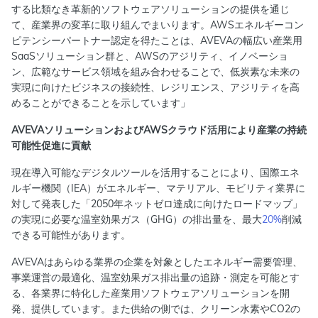
する比類なき革新的ソフトウェアソリューションの提供を通じ
て、産業界の変革に取り組んでまいります。AWSエネルギーコン
ピテンシーパートナー認定を得たことは、AVEVAの幅広い産業用
SaaSソリューション群と、AWSのアジリティ、イノベーショ
ン、広範なサービス領域を組み合わせることで、低炭素な未来の
実現に向けたビジネスの接続性、レジリエンス、アジリティを高
めることができることを示しています」
AVEVAソリューションおよびAWSクラウド活用により産業の持続
可能性促進に貢献
現在導入可能なデジタルツールを活用することにより、国際エネ
ルギー機関（IEA）がエネルギー、マテリアル、モビリティ業界に
対して発表した「2050年ネットゼロ達成に向けたロードマップ」
の実現に必要な温室効果ガス（GHG）の排出量を、最大
20%
削減
できる可能性があります。
AVEVAはあらゆる業界の企業を対象としたエネルギー需要管理、
事業運営の最適化、温室効果ガス排出量の追跡・測定を可能とす
る、各業界に特化した産業用ソフトウェアソリューションを開
発、提供しています。また供給の側では、クリーン水素やCO2の