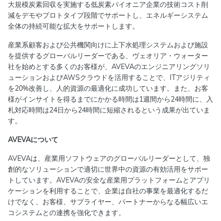
大規模炭素回収を実施する低炭素パイオニア企業の技術コスト削
減をデモやプロトタイプ段階でサポートし、エネルギーシステム
全体の持続可能な拡大をサポートします。
産業系顧客および公共機関向けに上下水処理システムおよび施設
を提供するグローバルリーダーである、ヴェオリア・ウォーター
社を始めとする多くのお客様が、AVEVAのエンジニアリングソリ
ューションおよびAWSクラウドを活用することで、ITアジリティ
を20%改善し、人的資源の最適化に成功しています。また、お客
様がインサイトを得るまでにかかる時間は1週間から24時間に、入
札対応時間は24日から24時間に短縮されるという成果が出ていま
す。
AVEVAについて
AVEVAは、産業用ソフトウェアのグローバルリーダーとして、独
創的なソリューションで適切に世界中の資源の有効活用をサポー
トしています。AVEVAの安全な産業用プラットフォームとアプリ
ケーションを利用することで、企業は自社の事業を最適化するだ
けでなく、お客様、サプライヤー、パートナーからなる幅広いエ
コシステムとの連携を強化できます。