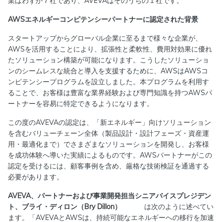
業はわずか７社であり、AVEVAはそのうちの１社です。
AWSエネルギーコンピテンシーパートナーに認定された背景
スタートアップからグローバル企業に至るまで様々な企業が、
AWSを活用することにより、拡張性と柔軟性、費用対効果に優れ
たソリューション構築が可能になります。こうしたソリューショ
ンのシームレスな統合と導入を支援するために、AWSはAWSコ
ンピテンシープログラムを設立しました。本プログラムを利用す
ることで、お客様は豊富な業界経験および専門知識を持つAWSパ
ートナーを容易に特定できるようになります。
この度のAVEVAの認定は、「新エネルギー」向けソリューション
を含むバリューチェーン全体（製品設計・設計フェーズ・資産運
用・最適化まで）でさまざまなソリューションを開発し、お客様
を成功体験へ導いた実績によるものです。AWSパートナーがこの
認定を受けるには、顧客事例を含め、厳格な技術検証を通過する
必要があります。
AVEVA、パートナーおよび事業開発担当シニアバイスプレジデン
ト、ブライ・ディロン（Bry Dillon）
は次のように述べてい
ます。「AVEVAとAWSは、持続可能なエネルギーへの移行を加速