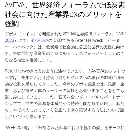
AVEVA、世界経済フォーラムで低炭素
社会に向けた産業界DXのメリットを
強調
ダボス（スイス）で開催された2023年世界経済フォーラム（
WEF
2023
）にて、英
AVEVA
の CEOであるPeter Herweck（ピータ
ー・ハーベック）は、低炭素で社会的に公正な世界の支援に向け
て、持続可能な産業界のデジタルトランスフォーメーションのさ
らなる推進を推奨します。
Peter Herweckは次のように述べています。「AVEVAのソフトウ
ェアは、長年にわたり持続可能なビジネスへの移行の加速に積極
的な役割を果たしてきました。今年のダボス会議では、政府、企
業、および市民団体のリーダーの皆様とお会いすることをとても
楽しみにしています。また、官民を含むグローバルなパートナー
シップで、世界の資源を体系的かつ持続可能な形で活用し、私た
ちすべての人にとってより公正な未来を実現する方法について話
し合いたいと思います。」
WEF 2023は、「分断された世界における協力の姿」をテーマに