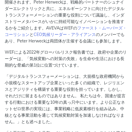
開催されます。Peter Herweckは、戦略的パートナーのシュナイ
ダーエレクトリックと共に、エネルギーシフトに向けたデジタル
トランスフォーメーションの重要な役割について議論し、インダ
ストリーメタバースがいかに持続可能なイノベーションを推進す
るかをご紹介します。AVEVAはWEFの
ファースト・ムーバーズ・
コーリション
と
CEO気候リーダー・アライアンス
のメンバーでも
あり、Peter Herweckは両団体が主催する会議にも参加します。
WEFによる2022年グローバルリスク報告書では、政府や企業のリ
ーダーは、「気候変動への対策の失敗」を生命や生活における長
期的な脅威の第1位に位置づけています。
「デジタルトランスフォーメーションは、大規模な政府機関から
小規模なスタートアップ企業といった多くの組織で、レジリエン
スとアジリティを構築する重要な役割を担っています。しかし、
それだけに留まるものではありません。 私たちは今、国連が提言
する行動における重要な10年の真っ只中にいます。より公正なネ
ットゼロ世界の実現には、事業戦略に低炭素移行を組み込み、中
核となる事業活動を通じて気候変動対策を加速しなければなりま
せん。」とも述べました。