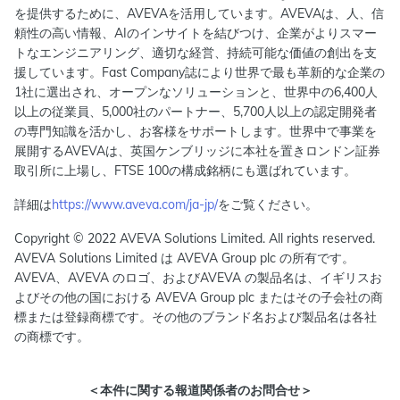
を提供するために、AVEVAを活用しています。AVEVAは、人、信
頼性の高い情報、AIのインサイトを結びつけ、企業がよりスマー
トなエンジニアリング、適切な経営、持続可能な価値の創出を支
援しています。Fast Company誌により世界で最も革新的な企業の
1社に選出され、オープンなソリューションと、世界中の6,400人
以上の従業員、5,000社のパートナー、5,700人以上の認定開発者
の専門知識を活かし、お客様をサポートします。世界中で事業を
展開するAVEVAは、英国ケンブリッジに本社を置きロンドン証券
取引所に上場し、FTSE 100の構成銘柄にも選ばれています。
詳細は
https://www.aveva.com/ja-jp/
をご覧ください。
Copyright © 2022 AVEVA Solutions Limited. All rights reserved.
AVEVA Solutions Limited は AVEVA Group plc の所有です。
AVEVA、AVEVA のロゴ、およびAVEVA の製品名は、イギリスお
よびその他の国における AVEVA Group plc またはその子会社の商
標または登録商標です。その他のブランド名および製品名は各社
の商標です。
＜本件に関する報道関係者のお問合せ＞