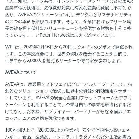
「人工知能、データ共有、インダストリーメタバースなどの第4次
産業革命の技術は、気候変動対策に有効な産業の発展に不可欠で
あり、AVEVAのソリューションは、デジタルとサステナビリティ
の２つの革命を結びつけます。そして、企業におけるグリーン成
長の鍵を握る低排出バリューチェーンを提供する態勢を十分に整
えています。」とPeter Herweckは加えて述べています。
WEFは、2023年1月16日から20日までスイスのダボスで開催され
ます。この年次総会には、世界の現状を改善することを目的に、
世界中から2,000人を越えるリーダーや専門家が参加します。
AVEVAについて
AVEVAは、産業用ソフトウェアのグローバルリーダーとして、独
創的なソリューションで適切に世界中の資源の有効活用をサポー
トしています。AVEVAの安全な産業用プラットフォームとアプリ
ケーションを利用することで、企業は自社の事業を最適化するだ
けでなく、お客様、サプライヤー、パートナーからなる幅広いエ
コシステムとの連携を強化できます。
100か国以上で、20,000以上の企業が、安全で信頼性の高いエネ
ルギー、食品、医薬品、インフラストラクチャなどの生活必需品