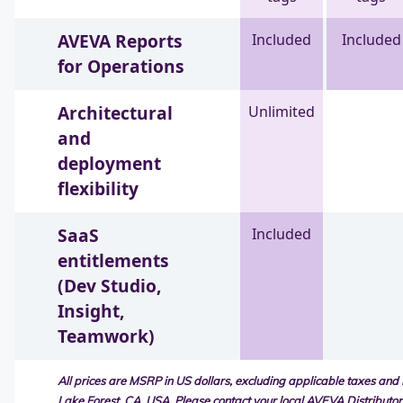
AVEVA Reports
Included
Included
for Operations
Architectural
Unlimited
and
deployment
flexibility
SaaS
Included
entitlements
(Dev Studio,
Insight,
Teamwork)
All prices are MSRP in US dollars, excluding applicable taxes an
Lake Forest, CA, USA. Please contact your local AVEVA Distributor