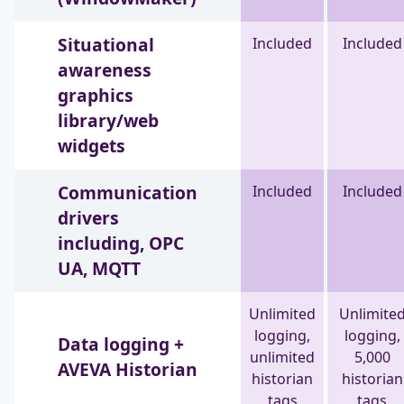
Situational
Included
Included
awareness
graphics
library/web
widgets
Communication
Included
Included
drivers
including, OPC
UA, MQTT
Unlimited
Unlimite
logging,
logging,
Data logging +
unlimited
5,000
AVEVA Historian
historian
historian
tags
tags